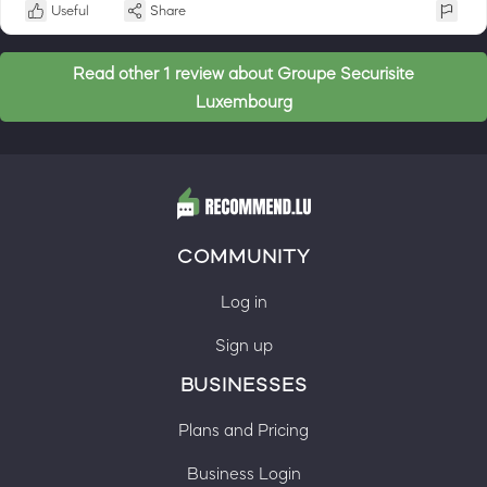
Useful
Share
Read other 1 review about Groupe Securisite
Luxembourg
COMMUNITY
Log in
Sign up
BUSINESSES
Plans and Pricing
Business Login